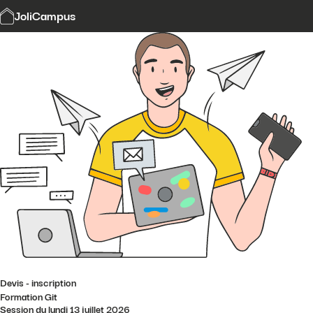
Modalités et délais d'accès
JoliCampus
Affi
CGV
Financement
Contact
Devis - inscription
Formation Git
Session du lundi 13 juillet 2026