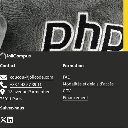
JoliCampus
Contact
Formation
coucou@jolicode.com
FAQ
Modalités et délais d'accès
+33 1 43 57 39 11
CGV
18 avenue Parmentier,
Financement
75011 Paris
Suivez-nous
X (anciennement Twitter)
LinkedIn