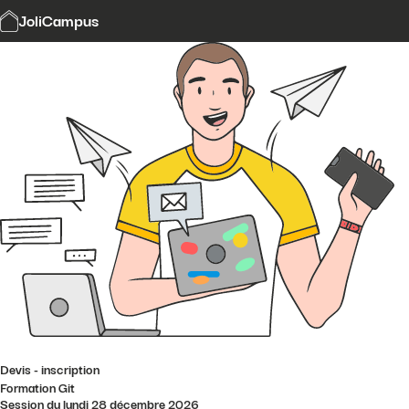
Modalités et délais d'accès
JoliCampus
Affi
CGV
Financement
Contact
Devis - inscription
Formation Git
Session du lundi 28 décembre 2026