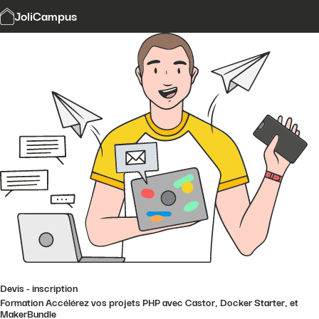
Modalités et délais d'accès
JoliCampus
Affi
CGV
Financement
Contact
Devis - inscription
Formation Accélérez vos projets PHP avec Castor, Docker Starter, et
MakerBundle