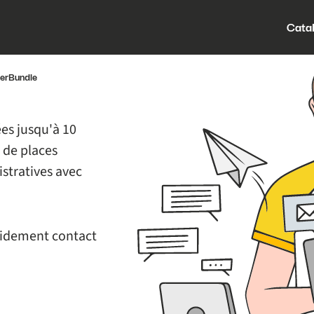
Cata
kerBundle
ées jusqu'à 10
e de places
istratives avec
pidement contact