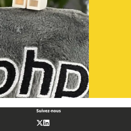
Suivez-nous
X (anciennement Twitter)
LinkedIn