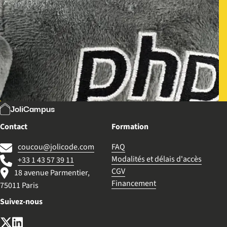
JoliCampus
Contact
Formation
coucou@jolicode.com
FAQ
Modalités et délais d'accès
+33 1 43 57 39 11
CGV
18 avenue Parmentier,
Financement
75011 Paris
Suivez-nous
X (anciennement Twitter)
LinkedIn