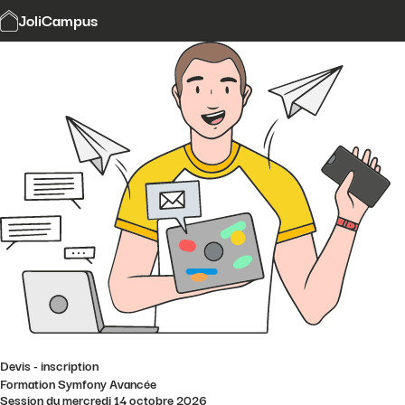
Modalités et délais d'accès
JoliCampus
Affi
CGV
Financement
Contact
Devis - inscription
Formation Symfony Avancée
Session du mercredi 14 octobre 2026