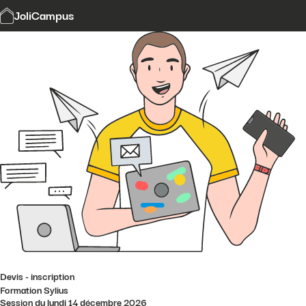
Modalités et délais d'accès
JoliCampus
Affi
CGV
Financement
Contact
Devis - inscription
Formation Sylius
Session du lundi 14 décembre 2026