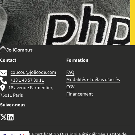
JoliCampus
Contact
Formation
coucou@jolicode.com
FAQ
Modalités et délais d'accès
+33 1 43 57 39 11
CGV
18 avenue Parmentier,
Financement
75011 Paris
Suivez-nous
X (anciennement Twitter)
LinkedIn
La certification Qualiopi a été délivrée au titre de