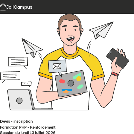
Modalités et délais d'accès
JoliCampus
Affi
CGV
Financement
Contact
Devis - inscription
Formation PHP - Renforcement
Session du lundi 13 juillet 2026