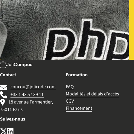
JoliCampus
Contact
Formation
coucou@jolicode.com
FAQ
Modalités et délais d'accès
+33 1 43 57 39 11
CGV
18 avenue Parmentier,
Financement
75011 Paris
Suivez-nous
X (anciennement Twitter)
LinkedIn