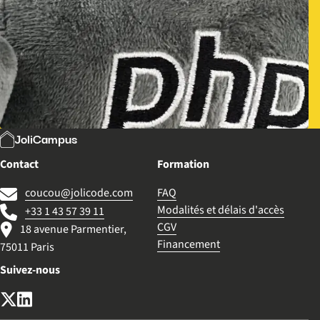
JoliCampus
Contact
Formation
coucou@jolicode.com
FAQ
Modalités et délais d'accès
+33 1 43 57 39 11
CGV
18 avenue Parmentier,
Financement
75011 Paris
Suivez-nous
X (anciennement Twitter)
LinkedIn