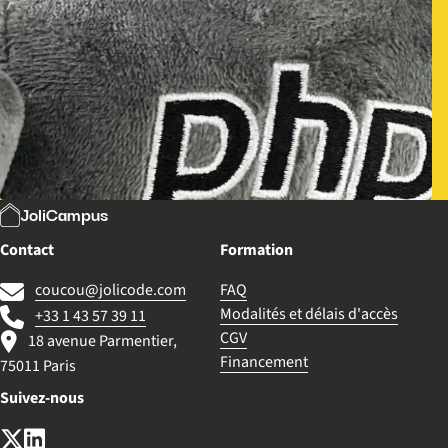
JoliCampus
Contact
Formation
coucou@jolicode.com
FAQ
Modalités et délais d'accès
+33 1 43 57 39 11
CGV
18 avenue Parmentier,
Financement
75011 Paris
Suivez-nous
X (anciennement Twitter)
LinkedIn