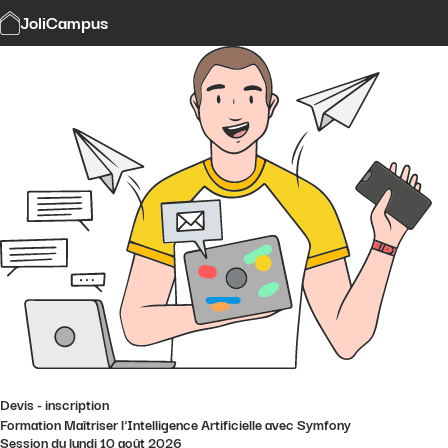
Modalités et délais d'accès
JoliCampus
Affi
CGV
Financement
Contact
Devis - inscription
Formation Maîtriser l'Intelligence Artificielle avec Symfony
Session du lundi 10 août 2026