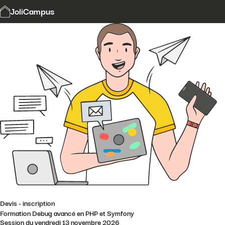
Modalités et délais d'accès
JoliCampus
Affi
CGV
Financement
Contact
Devis - inscription
Formation Debug avancé en PHP et Symfony
Session du vendredi 13 novembre 2026