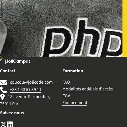
JoliCampus
Contact
Formation
coucou@jolicode.com
FAQ
Modalités et délais d'accès
+33 1 43 57 39 11
CGV
18 avenue Parmentier,
Financement
75011 Paris
Suivez-nous
X (anciennement Twitter)
LinkedIn