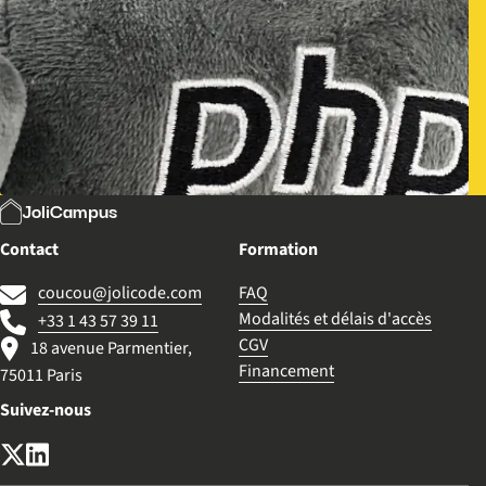
JoliCampus
Contact
Formation
coucou@jolicode.com
FAQ
Modalités et délais d'accès
+33 1 43 57 39 11
CGV
18 avenue Parmentier,
Financement
75011 Paris
Suivez-nous
X (anciennement Twitter)
LinkedIn