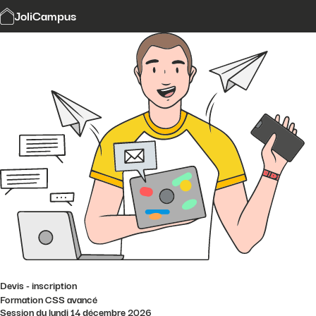
Modalités et délais d'accès
JoliCampus
Affi
CGV
Financement
Contact
Devis - inscription
Formation CSS avancé
Session du lundi 14 décembre 2026