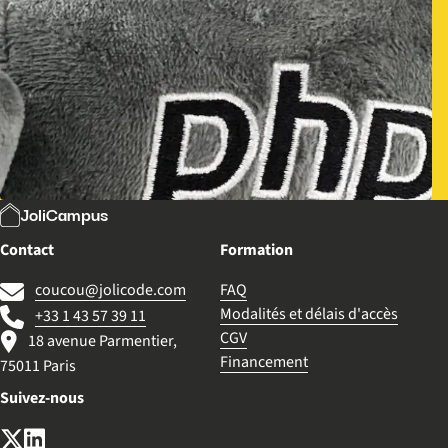
JoliCampus
Contact
Formation
coucou@jolicode.com
FAQ
Modalités et délais d'accès
+33 1 43 57 39 11
CGV
18 avenue Parmentier,
Financement
75011 Paris
Suivez-nous
X (anciennement Twitter)
LinkedIn