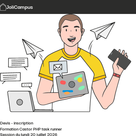
Modalités et délais d'accès
JoliCampus
Affi
CGV
Financement
Contact
Devis - inscription
Formation Castor PHP task runner
Session du lundi 20 juillet 2026