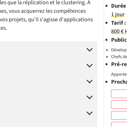
s que la réplication et le clustering. À
Durée 
ques, vous acquerrez les compétences
1 jour
os projets, qu'il s'agisse d'applications
Tarif :
es.
800 € 
Public
Dévelop
Chefs de
Pré-re
Apporte
Proch
s)