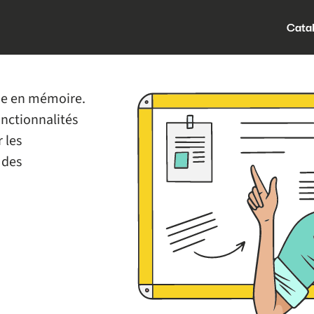
Cata
ide en mémoire.
onctionnalités
 les
 des