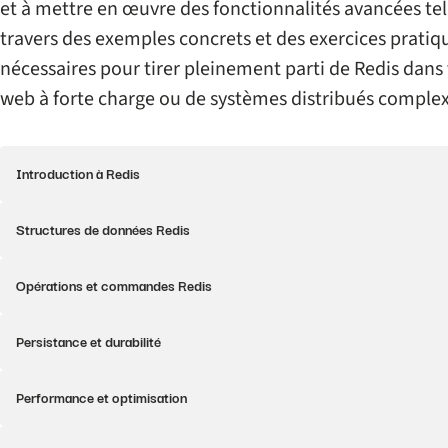
et à mettre en œuvre des fonctionnalités avancées telle
travers des exemples concrets et des exercices prati
nécessaires pour tirer pleinement parti de Redis dans v
web à forte charge ou de systèmes distribués complex
Introduction à Redis
Qu'est-ce que Redis ?
Structures de données Redis
Avantages et cas d'utilisation
Installation et configuration de base
Chaînes
Opérations et commandes Redis
Listes
Ensembles
Opérations CRUD
Persistance et durabilité
Ensembles triés
Commandes de base
Hashes
Transactions
RDB (Redis Database)
Performance et optimisation
Structures de données avancées (HyperLogLog, Bitmaps, Stream
Pub/Sub
AOF (Append-Only File)
Stratégies de sauvegarde