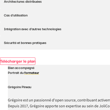
Pipelining
Architectures distribuées
Mémoire et éviction
Benchmarking et monitoring
Réplication primaire-secondaire
Cas d'utilisation
Partitionnement (Sharding)
Redis Sentinel
Caching
Intégration avec d'autres technologies
Redis Cluster
Gestion de sessions
Files d'attente et messagerie
Redis et les frameworks web
Sécurité et bonnes pratiques
Compteurs et limites de taux
Redis et les langages de programmation (PHP, Go, Rust, Node.js)
Géolocalisation avec Redis
Redis dans un environnement cloud
Authentification et contrôle d'accès
Télécharger le plan
Chiffrement des données
Meilleures pratiques de déploiement
Bien accompagné
Portrait du
formateur
Grégoire Pineau
Grégoire est un passionné d'open source, contribuant activeme
Depuis 2017, Grégoire apporte son expertise au sein de JoliCo