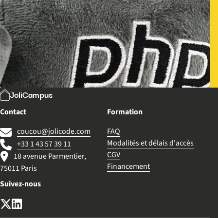
JoliCampus
Contact
Formation
coucou@jolicode.com
FAQ
Modalités et délais d'accès
+33 1 43 57 39 11
CGV
18 avenue Parmentier,
Financement
75011 Paris
Suivez-nous
X (anciennement Twitter)
LinkedIn