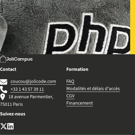
JoliCampus
Contact
Formation
coucou@jolicode.com
FAQ
Modalités et délais d'accès
+33 1 43 57 39 11
CGV
18 avenue Parmentier,
Financement
75011 Paris
Suivez-nous
X (anciennement Twitter)
LinkedIn