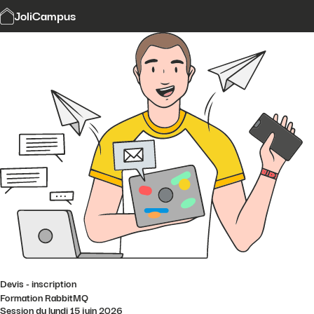
Modalités et délais d'accès
JoliCampus
Affi
CGV
Financement
Contact
Devis - inscription
Formation RabbitMQ
Session du lundi 15 juin 2026