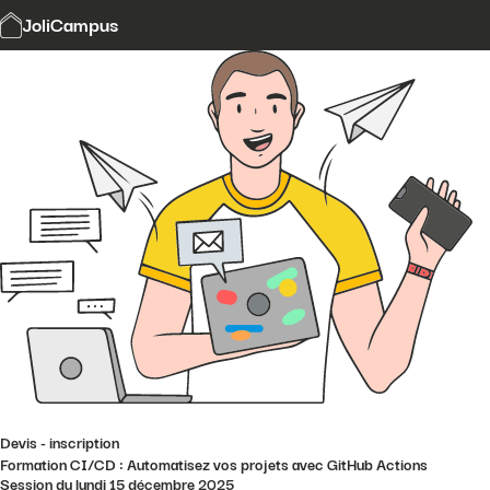
Modalités et délais d'accès
JoliCampus
Affi
CGV
Financement
Contact
Devis - inscription
Formation CI/CD : Automatisez vos projets avec GitHub Actions
Session du lundi 15 décembre 2025