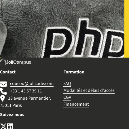
JoliCampus
Contact
Formation
coucou@jolicode.com
FAQ
Modalités et délais d'accès
+33 1 43 57 39 11
CGV
18 avenue Parmentier,
Financement
75011 Paris
Suivez-nous
X (anciennement Twitter)
LinkedIn