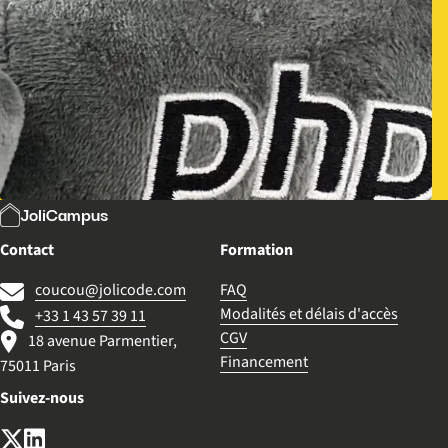
JoliCampus
Contact
Formation
coucou@jolicode.com
FAQ
Modalités et délais d'accès
+33 1 43 57 39 11
CGV
18 avenue Parmentier,
Financement
75011 Paris
Suivez-nous
X (anciennement Twitter)
LinkedIn