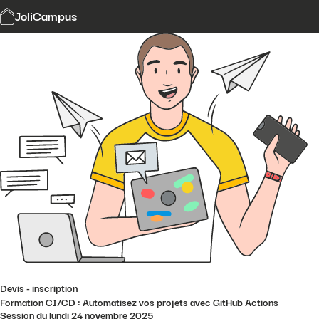
Modalités et délais d'accès
JoliCampus
Affi
CGV
Financement
Contact
Devis - inscription
Formation CI/CD : Automatisez vos projets avec GitHub Actions
Session du lundi 24 novembre 2025